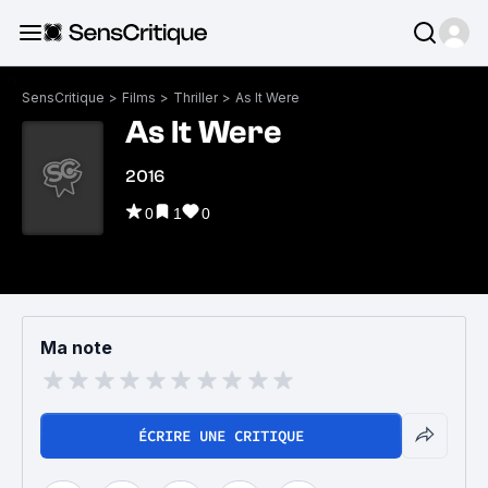
SensCritique
>
Films
>
Thriller
>
As It Were
As It Were
2016
0
1
0
Ma note
ÉCRIRE UNE CRITIQUE