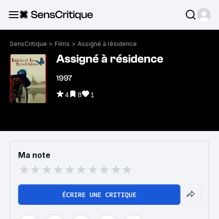
SensCritique
>
Films
>
Assigné à résidence
Assigné à résidence
1997
4
8
1
Ma note
ÉCRIRE UNE CRITIQUE