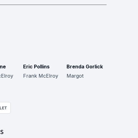
ne
Eric Pollins
Brenda Gorlick
cElroy
Frank McElroy
Margot
LET
S