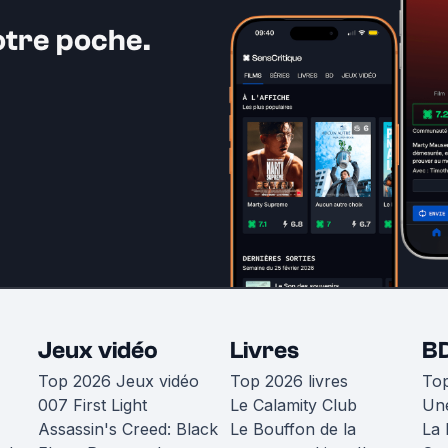
otre poche.
Jeux vidéo
Livres
B
Top 2026 Jeux vidéo
Top 2026 livres
To
007 First Light
Le Calamity Club
Une
Assassin's Creed: Black
Le Bouffon de la
La 