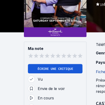
19
Téléf
Ma note
Genr
Pays
ÉCRIRE UNE CRITIQUE
Fich
Vu
Prése
rénov
Envie de le voir
resp
En cours
CAS