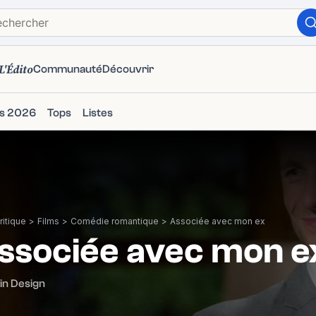
L'Édito
Communauté
Découvrir
ms 2026
Tops
Listes
itique
>
Films
>
Comédie romantique
>
Associée avec mon ex
ssociée avec mon e
in Design