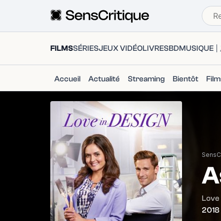
FILMS
SÉRIES
JEUX VIDÉO
LIVRES
BD
MUSIQUE
Accueil
Actualité
Streaming
Bientôt
Fil
SensCr
A
Love 
2018