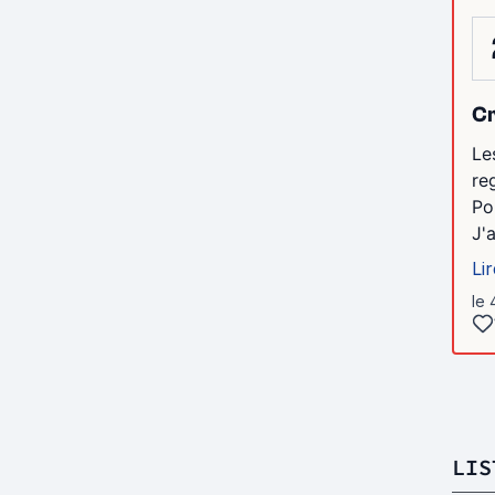
Cr
Le
re
Po
J'
Lir
le 
LIS