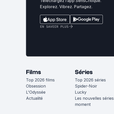
Téléchargez l’app SensCritique.
Explorez. Vibrez. Partagez.
EN SAVOIR PLUS
Films
Séries
Top 2026 films
Top 2026 séries
Obsession
Spider-Noir
L'Odyssée
Lucky
Actualité
Les nouvelles séries
moment