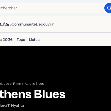
L'Édito
Communauté
Découvrir
ms 2026
Tops
Listes
itique
>
Films
>
Athens Blues
thens Blues
era Ti Nychta