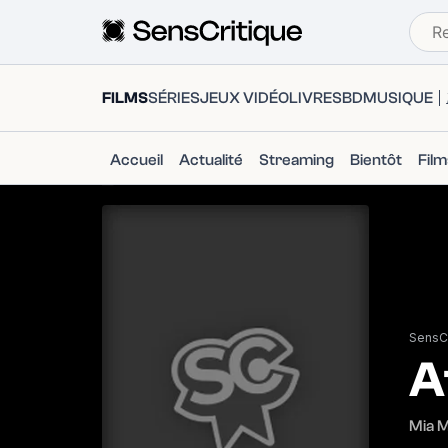
FILMS
SÉRIES
JEUX VIDÉO
LIVRES
BD
MUSIQUE
Accueil
Actualité
Streaming
Bientôt
Fil
SensCr
A
Mia M