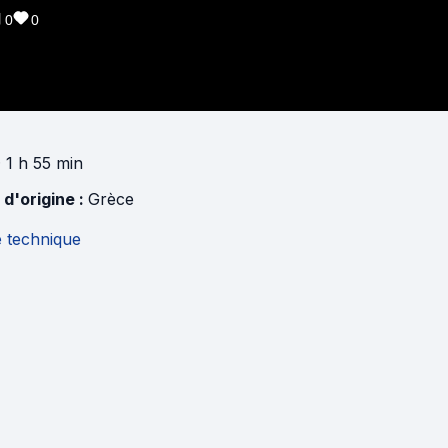
0
0
 1 h 55 min
 d'origine :
Grèce
e technique