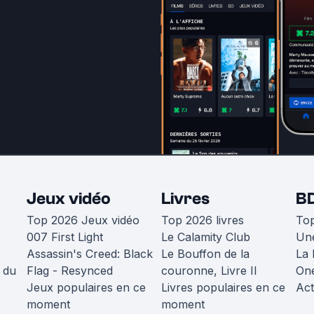
Jeux vidéo
Livres
B
Top 2026 Jeux vidéo
Top 2026 livres
To
007 First Light
Le Calamity Club
Une
Assassin's Creed: Black
Le Bouffon de la
La 
 du
Flag - Resynced
couronne, Livre II
One
Jeux populaires en ce
Livres populaires en ce
Act
moment
moment