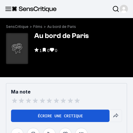
SensCritique
>
Films
>
Au bord de Paris
Au bord de Paris
1
0
0
Ma note
ÉCRIRE UNE CRITIQUE