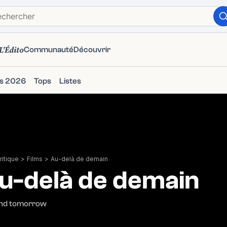
L'Édito
Communauté
Découvrir
ms 2026
Tops
Listes
itique
>
Films
>
Au-delà de demain
u-delà de demain
nd tomorrow