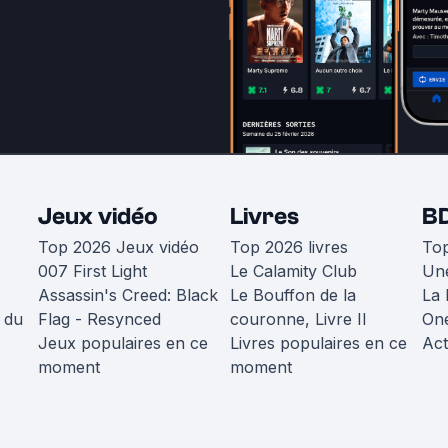
Jeux vidéo
Livres
B
Top 2026 Jeux vidéo
Top 2026 livres
To
007 First Light
Le Calamity Club
Une
Assassin's Creed: Black
Le Bouffon de la
La 
 du
Flag - Resynced
couronne, Livre II
One
Jeux populaires en ce
Livres populaires en ce
Act
moment
moment