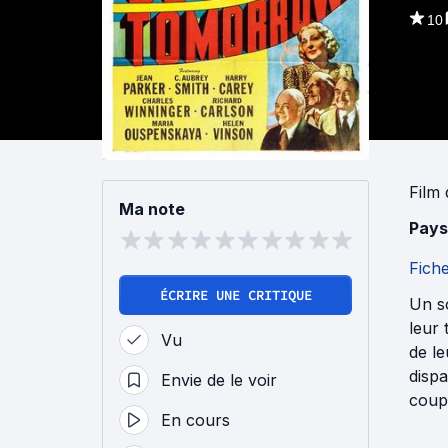
10
Film
Ma note
Pays
Fich
ÉCRIRE UNE CRITIQUE
Un so
leur 
Vu
de le
dispa
Envie de le voir
coupl
En cours