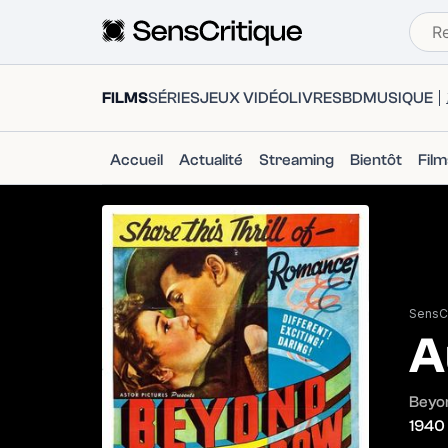
FILMS
SÉRIES
JEUX VIDÉO
LIVRES
BD
MUSIQUE
Accueil
Actualité
Streaming
Bientôt
Fil
SensCr
A
Beyo
1940