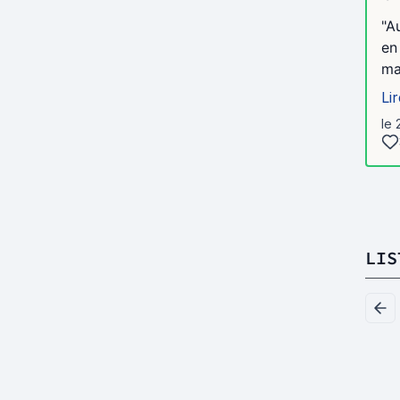
"A
en
ma
Lir
le 
LIS