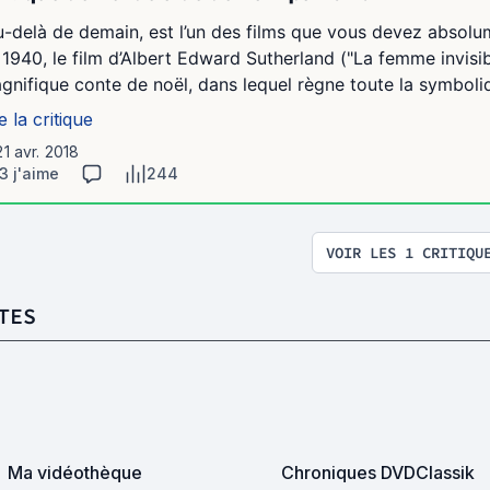
u-delà de demain, est l’un des films que vous devez absolum
 1940, le film d’Albert Edward Sutherland ("La femme invisib
gnifique conte de noël, dans lequel règne toute la symboliq
e la critique
21 avr. 2018
3 j'aime
244
VOIR LES 1 CRITIQU
TES
Ma vidéothèque
Chroniques DVDClassik