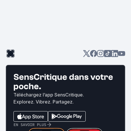
SensCritique dans votre
poche.
Téléchargez l’app SensCritique.
Explorez. Vibrez. Partagez.
EN SAVOIR PLUS