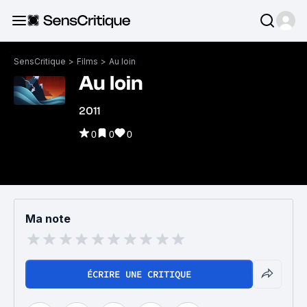
SensCritique
>
Films
>
Au loin
Au loin
2011
0
0
0
Ma note
ÉCRIRE UNE CRITIQUE