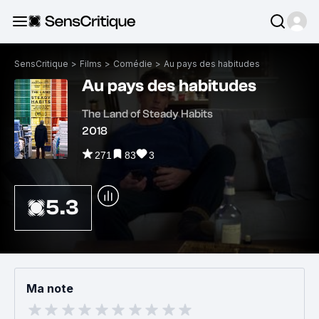
SensCritique
>
Films
>
Comédie
>
Au pays des habitudes
Au pays des habitudes
The Land of Steady Habits
2018
271
83
3
5.3
Ma note