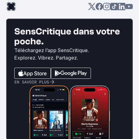
SensCritique dans votre
poche.
Téléchargez l’app SensCritique.
Explorez. Vibrez. Partagez.
EN SAVOIR PLUS