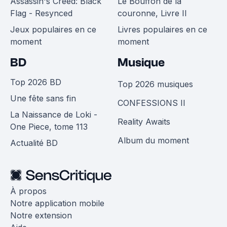
Assassin's Creed: Black
Le Bouffon de la
Flag - Resynced
couronne, Livre II
Jeux populaires en ce
Livres populaires en ce
moment
moment
BD
Musique
Top 2026 BD
Top 2026 musiques
Une fête sans fin
CONFESSIONS II
La Naissance de Loki -
Reality Awaits
One Piece, tome 113
Album du moment
Actualité BD
À propos
Notre application mobile
Notre extension