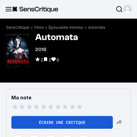
SensCritique
>
Films
>
Épouvante-Horreur
>
Automata
Automata
2019
2
2
0
Ma note
ÉCRIRE UNE CRITIQUE