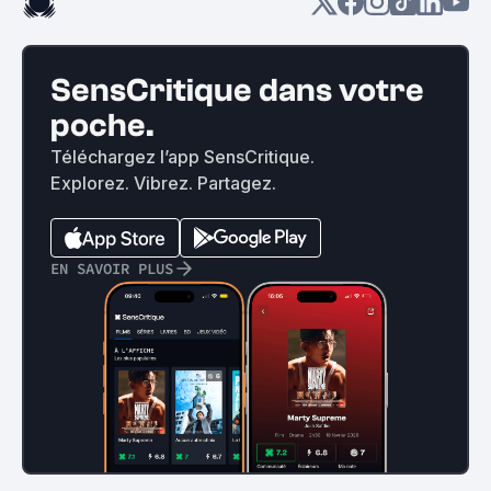
SensCritique dans votre
poche.
Téléchargez l’app SensCritique.
Explorez. Vibrez. Partagez.
EN SAVOIR PLUS