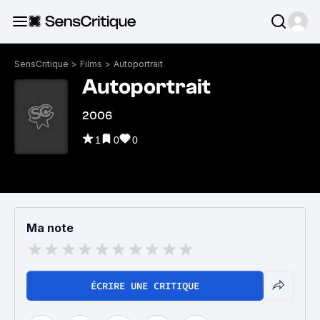
SensCritique
>
Films
>
Autoportrait
Autoportrait
2006
1
0
0
Ma note
ÉCRIRE UNE CRITIQUE