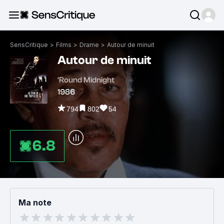
SensCritique
>
Films
>
Drame
>
Autour de minuit
Autour de minuit
'Round Midnight
1986
794
802
54
6.8
Ma note