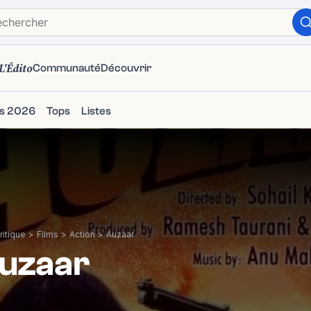
L'Édito
Communauté
Découvrir
ms 2026
Tops
Listes
itique
>
Films
>
Action
>
Auzaar
uzaar