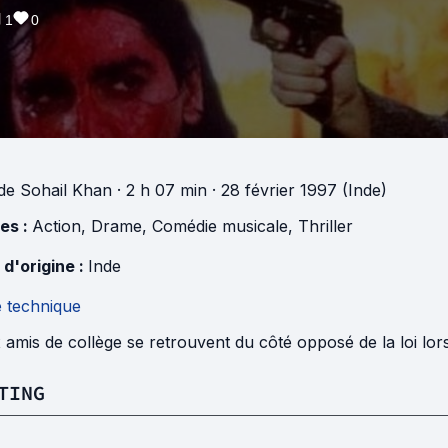
1
0
de
Sohail Khan
· 2 h 07 min
· 28 février 1997 (Inde)
es :
Action
,
Drame
,
Comédie musicale
,
Thriller
 d'origine :
Inde
e technique
amis de collège se retrouvent du côté opposé de la loi lors
TING