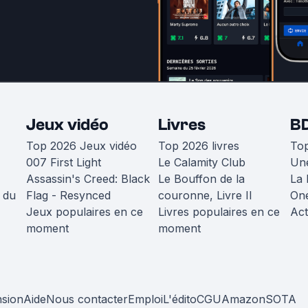
Jeux vidéo
Livres
B
Top 2026 Jeux vidéo
Top 2026 livres
To
007 First Light
Le Calamity Club
Une
Assassin's Creed: Black
Le Bouffon de la
La 
 du
Flag - Resynced
couronne, Livre II
One
Jeux populaires en ce
Livres populaires en ce
Act
moment
moment
nsion
Aide
Nous contacter
Emploi
L'édito
CGU
Amazon
SOTA