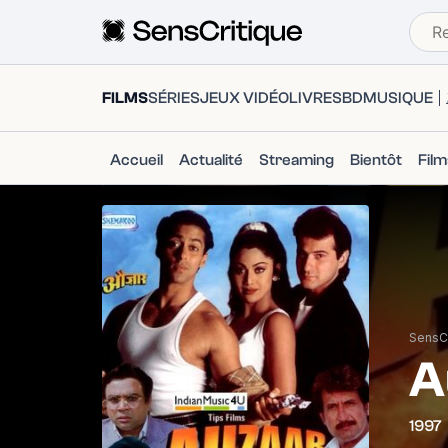
FILMS
SÉRIES
JEUX VIDÉO
LIVRES
BD
MUSIQUE
Accueil
Actualité
Streaming
Bientôt
Fil
SensCr
A
1997