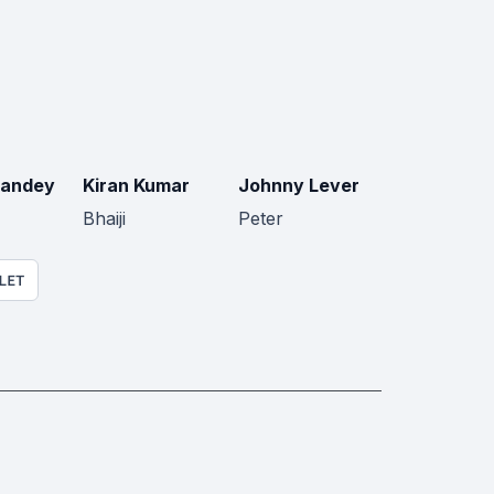
Pandey
Kiran Kumar
Johnny Lever
Bhaiji
Peter
LET