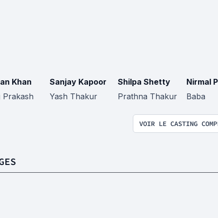
an Khan
Sanjay Kapoor
Shilpa Shetty
Nirmal 
j Prakash
Yash Thakur
Prathna Thakur
Baba
VOIR LE CASTING COMP
GES