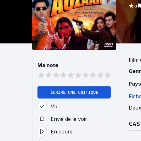
0
Film
Ma note
Genr
Pays
ÉCRIRE UNE CRITIQUE
Fich
Vu
Deux 
Envie de le voir
CAS
En cours