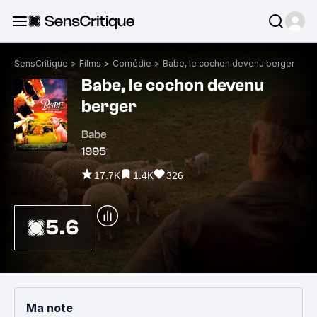
SensCritique
>
Films
>
Comédie
>
Babe, le cochon devenu berger
Babe, le cochon devenu
berger
Babe
1995
17.7K
1.4K
326
5.6
Ma note