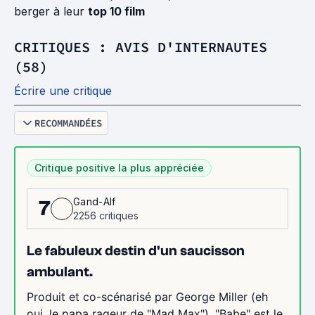
berger à leur
top 10 film
CRITIQUES : AVIS D'INTERNAUTES
(58)
Écrire une critique
RECOMMANDÉES
Critique positive la plus appréciée
Gand-Alf
7
2256 critiques
Le fabuleux destin d'un saucisson
ambulant.
Produit et co-scénarisé par George Miller (eh
oui, le papa rageur de "Mad Max"), "Babe" est le