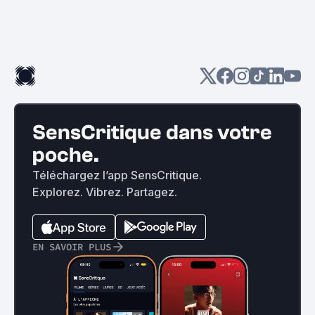
SensCritique dans votre
poche.
Téléchargez l’app SensCritique.
Explorez. Vibrez. Partagez.
EN SAVOIR PLUS