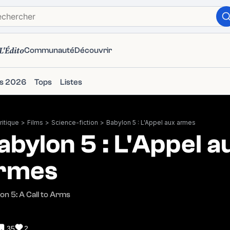
L'Édito
Communauté
Découvrir
ms 2026
Tops
Listes
itique
>
Films
>
Science-fiction
>
Babylon 5 : L'Appel aux armes
abylon 5 : L'Appel a
rmes
on 5: A Call to Arms
35
2