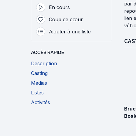
par d
En cours
repo
lien 
Coup de cœur
véhic
Ajouter à une liste
CAS
ACCÈS RAPIDE
Description
Casting
Medias
Listes
Activités
Bruc
Boxl