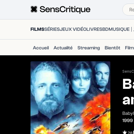
FILMS
SÉRIES
JEUX VIDÉO
LIVRES
BD
MUSIQUE
Accueil
Actualité
Streaming
Bientôt
Fil
SensCr
B
a
Babyl
1999
28