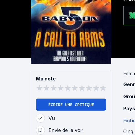
Film
Ma note
Genr
Grou
ÉCRIRE UNE CRITIQUE
Pays
Vu
Fich
Envie de le voir
Cinq 