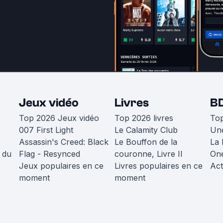
Jeux vidéo
Livres
B
Top 2026 Jeux vidéo
Top 2026 livres
To
007 First Light
Le Calamity Club
Une
Assassin's Creed: Black
Le Bouffon de la
La 
 du
Flag - Resynced
couronne, Livre II
One
Jeux populaires en ce
Livres populaires en ce
Act
moment
moment