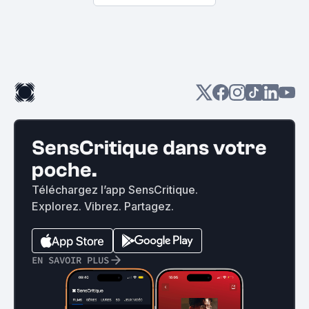
SensCritique dans votre
poche.
Téléchargez l’app SensCritique.
Explorez. Vibrez. Partagez.
EN SAVOIR PLUS