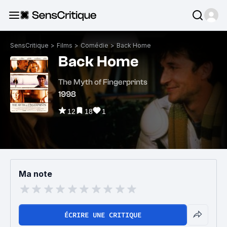
SensCritique
>
Films
>
Comédie
>
Back Home
Back Home
The Myth of Fingerprints
1998
12
18
1
Ma note
ÉCRIRE UNE CRITIQUE