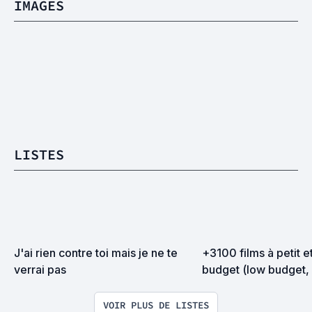
IMAGES
LISTES
J'ai rien contre toi mais je ne te 
+3100 films à petit e
verrai pas
budget (low budget, 
mumblecore,  etc...) "
évolutive"
VOIR PLUS DE LISTES