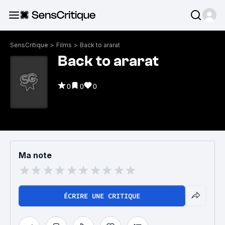
SensCritique
>
Films
>
Back to ararat
Back to ararat
0
0
0
Ma note
ÉCRIRE UNE CRITIQUE