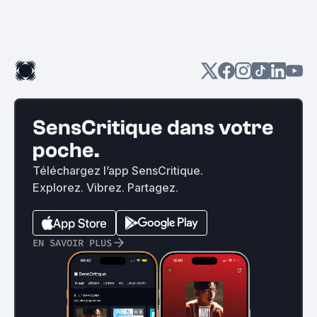
SensCritique dans votre
poche.
Téléchargez l’app SensCritique.
Explorez. Vibrez. Partagez.
EN SAVOIR PLUS