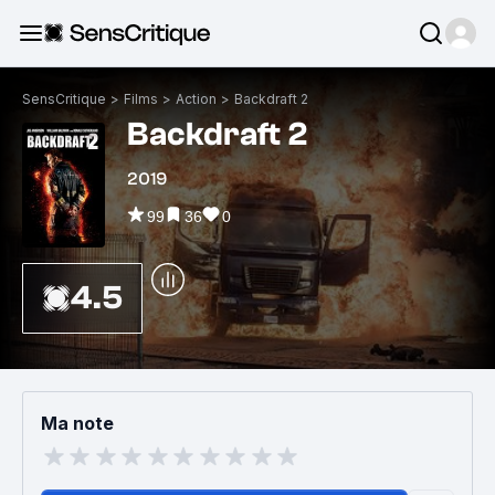
SensCritique
>
Films
>
Action
>
Backdraft 2
Backdraft 2
2019
99
36
0
4.5
Ma note