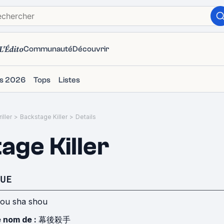
L'Édito
Communauté
Découvrir
ms 2026
Tops
Listes
iller
>
Backstage Killer
>
Details
age Killer
UE
ou sha shou
e nom de :
幕後殺手