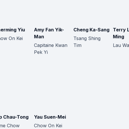
erming Yiu
Amy Fan Yik-
Cheng Ka-Sang
Terry L
Man
Ming
ow On Kei
Tsang Shing
Capitaine Kwan
Tim
Lau Wa
Pek Yi
p Chau-Tong
Yau Suen-Mei
me Chow
Chow On Kei