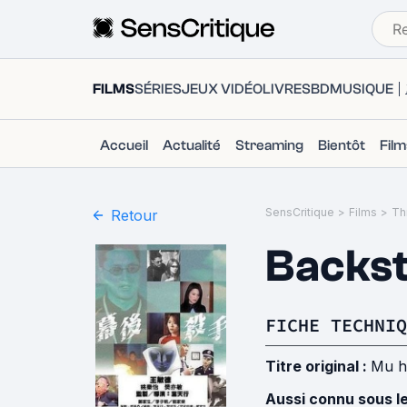
FILMS
SÉRIES
JEUX VIDÉO
LIVRES
BD
MUSIQUE
Accueil
Actualité
Streaming
Bientôt
Fil
SensCritique
>
Films
>
Thr
Retour
Backst
FICHE TECHNIQ
Titre original :
Mu h
Aussi connu sous l