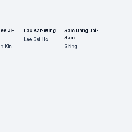
ee Ji-
Lau Kar-Wing
Sam Dang Joi-
Sam
Lee Sai Ho
h Kin
Shing