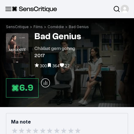
SensCritique
>
Films
>
Comédie
>
Bad Genius
Bad Genius
Chàlàat gem gohng
2017
300
364
27
6.9
Ma note