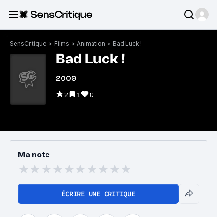
SensCritique
>
Films
>
Animation
>
Bad Luck !
Bad Luck !
2009
2
1
0
Ma note
ÉCRIRE UNE CRITIQUE