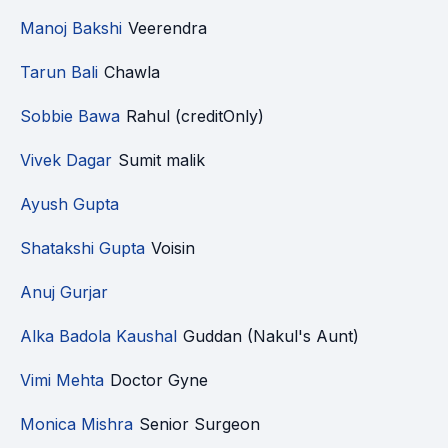
Manoj Bakshi
Veerendra
Tarun Bali
Chawla
Sobbie Bawa
Rahul (creditOnly)
Vivek Dagar
Sumit malik
Ayush Gupta
Shatakshi Gupta
Voisin
Anuj Gurjar
Alka Badola Kaushal
Guddan (Nakul's Aunt)
Vimi Mehta
Doctor Gyne
Monica Mishra
Senior Surgeon