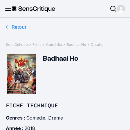
Retour
SensCritique
>
Films
>
Comédie
>
Badhaai Ho
>
Details
Badhaai Ho
FICHE TECHNIQUE
Genres :
Comédie
,
Drame
Année :
2018