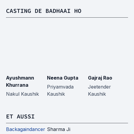
CASTING DE BADHAAI HO
Ayushmann
Neena Gupta
Gajraj Rao
S
Khurrana
M
Priyamvada
Jeetender
Nakul Kaushik
Kaushik
Kaushik
R
ET AUSSI
Backagaindancer
Sharma Ji