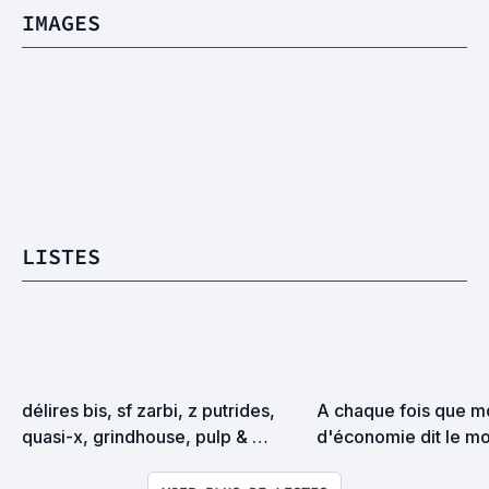
IMAGES
LISTES
délires bis, sf zarbi, z putrides, 
A chaque fois que mo
quasi-x, grindhouse, pulp & 
d'économie dit le mo
exploitation en tous genres
j'ajoute un film à cette