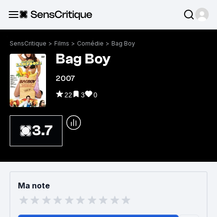
SensCritique
>
Films
>
Comédie
>
Bag Boy
Bag Boy
2007
22
3
0
3.7
Ma note