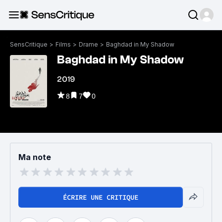
SensCritique
>
Films
>
Drame
>
Baghdad in My Shadow
Baghdad in My Shadow
2019
8
7
0
Ma note
ÉCRIRE UNE CRITIQUE