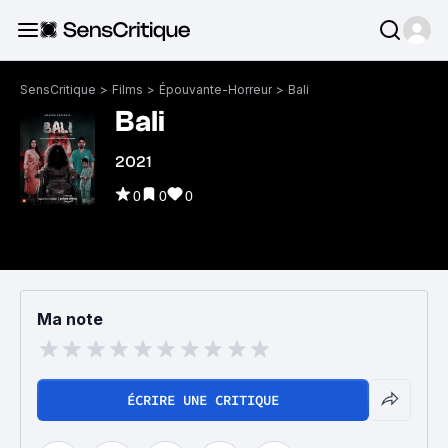
SensCritique
>
Films
>
Épouvante-Horreur
>
Bali
Bali
2021
0
0
0
Ma note
ÉCRIRE UNE CRITIQUE