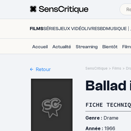
FILMS
SÉRIES
JEUX VIDÉO
LIVRES
BD
MUSIQUE
Accueil
Actualité
Streaming
Bientôt
Fil
SensCritique
>
Films
>
Dr
Retour
Ballad 
FICHE TECHNIQ
Genre :
Drame
Année :
1966