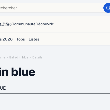
L'Édito
Communauté
Découvrir
ms 2026
Tops
Listes
ame
>
Ballad in blue
>
Details
in blue
UE