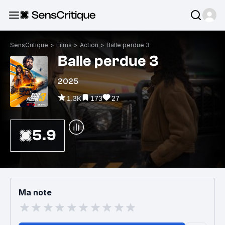
SensCritique
>
Films
>
Action
>
Balle perdue 3
Balle perdue 3
2025
1.3K
173
27
5.9
Ma note