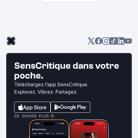
SensCritique dans votre
poche.
Téléchargez l’app SensCritique.
Explorez. Vibrez. Partagez.
EN SAVOIR PLUS