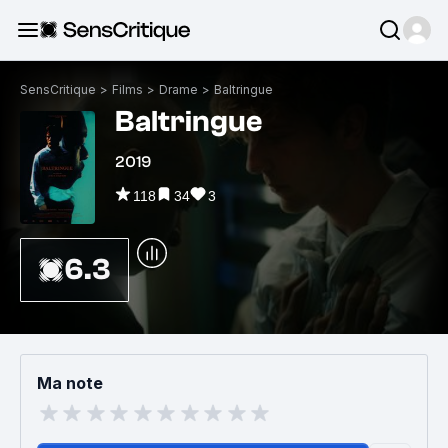
SensCritique
>
Films
>
Drame
>
Baltringue
Baltringue
2019
118
34
3
6.3
Ma note