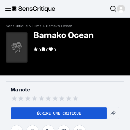
SensCritique
>
Films
>
Bamako Ocean
Bamako Ocean
0
0
0
Ma note
ÉCRIRE UNE CRITIQUE