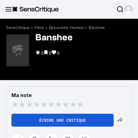
SensCritique
>
Films
>
Épouvante-Horreur
>
Banshee
Banshee
0
0
0
Ma note
ÉCRIRE UNE CRITIQUE