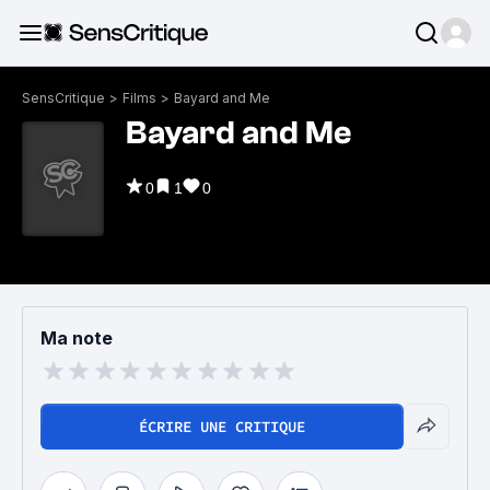
SensCritique
>
Films
>
Bayard and Me
Bayard and Me
0
1
0
Ma note
ÉCRIRE UNE CRITIQUE