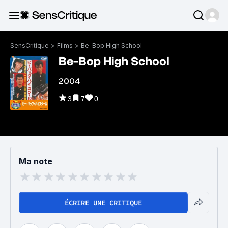
SensCritique
>
Films
>
Be-Bop High School
Be-Bop High School
2004
3
7
0
Ma note
ÉCRIRE UNE CRITIQUE