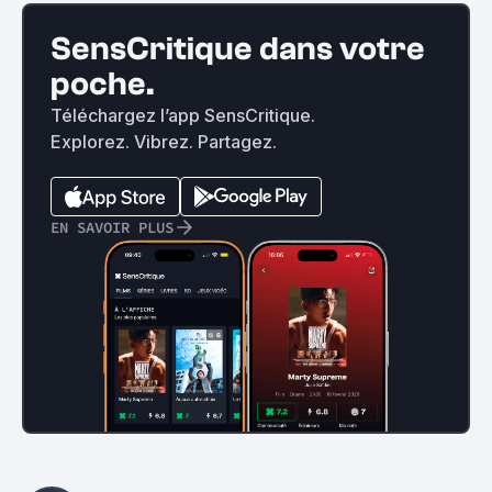
SensCritique dans votre
poche.
Téléchargez l’app SensCritique.
Explorez. Vibrez. Partagez.
EN SAVOIR PLUS