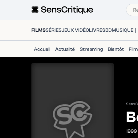
FILMS
SÉRIES
JEUX VIDÉO
LIVRES
BD
MUSIQUE
Accueil
Actualité
Streaming
Bientôt
Fil
SensCr
B
1999