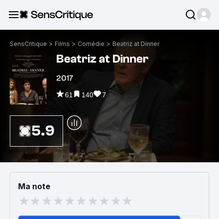
SensCritique
>
Films
>
Comédie
>
Beatriz at Dinner
Beatriz at Dinner
2017
61
140
7
5.9
Ma note