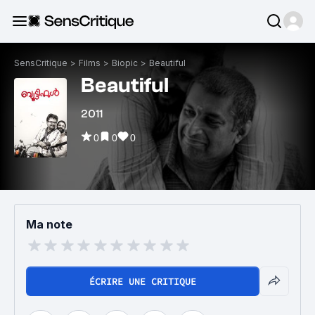
SensCritique
>
Films
>
Biopic
>
Beautiful
Beautiful
2011
0
0
0
Ma note
ÉCRIRE UNE CRITIQUE