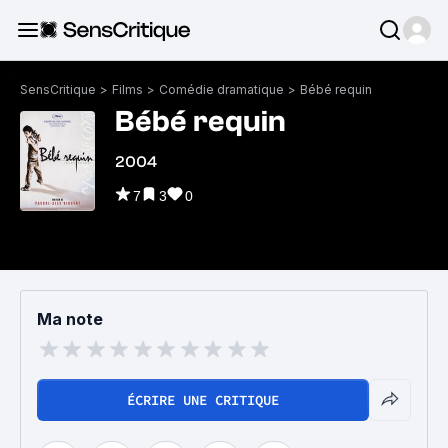
SensCritique
>
Films
>
Comédie dramatique
>
Bébé requin
Bébé requin
2004
7
3
0
Ma note
ÉCRIRE UNE CRITIQUE