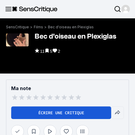
SensCritique
>
Films
>
Bec d'oiseau en Plexiglas
Bec d'oiseau en Plexiglas
11
5
2
Ma note
ÉCRIRE UNE CRITIQUE