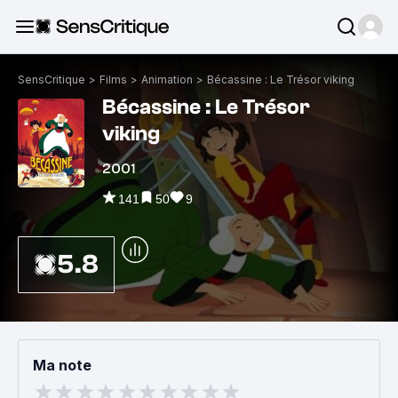
SensCritique
>
Films
>
Animation
>
Bécassine : Le Trésor viking
Bécassine : Le Trésor
viking
2001
141
50
9
5.8
Ma note