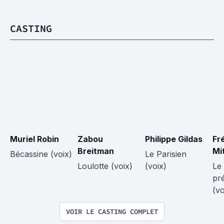
CASTING
Muriel Robin
Zabou 
Philippe Gildas
Fr
Breitman
Mi
Bécassine (voix)
Le Parisien 
Loulotte (voix)
(voix)
Le 
pr
(vo
VOIR LE CASTING COMPLET