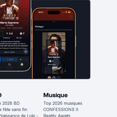
D
Musique
p 2026 BD
Top 2026 musiques
 fête sans fin
CONFESSIONS II
Naissance de Loki -
Reality Awaits