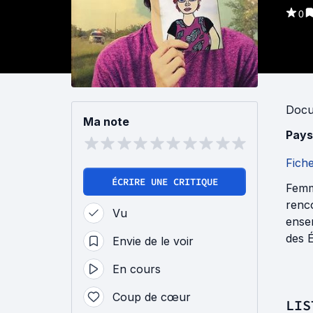
0
Docu
Ma note
Pays
Fich
ÉCRIRE UNE CRITIQUE
Femm
renco
Vu
ensem
des É
Envie de le voir
En cours
Coup de cœur
LIS