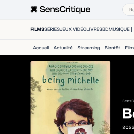
FILMS
SÉRIES
JEUX VIDÉO
LIVRES
BD
MUSIQUE
Accueil
Actualité
Streaming
Bientôt
Fil
SensCr
B
202