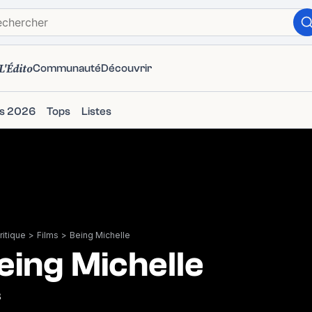
L'Édito
Communauté
Découvrir
ms 2026
Tops
Listes
itique
>
Films
>
Being Michelle
eing Michelle
3