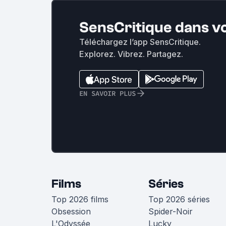
SensCritique dans v
Téléchargez l’app SensCritique.
Explorez. Vibrez. Partagez.
EN SAVOIR PLUS
Films
Séries
Top 2026 films
Top 2026 séries
Obsession
Spider-Noir
L'Odyssée
Lucky