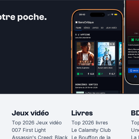
otre poche.
Jeux vidéo
Livres
B
Top 2026 Jeux vidéo
Top 2026 livres
To
007 First Light
Le Calamity Club
Une
Assassin's Creed: Black
Le Bouffon de la
La 