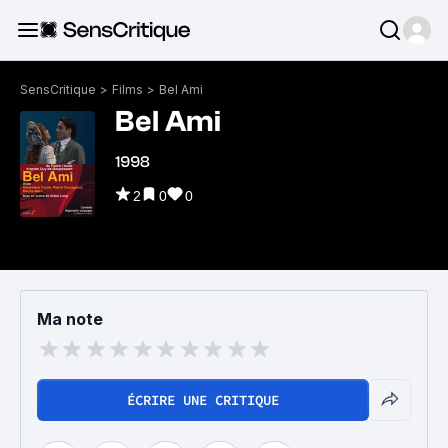
SensCritique
>
Films
>
Bel Ami
Bel Ami
1998
2
0
0
Ma note
ÉCRIRE UNE CRITIQUE