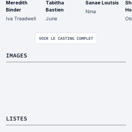
Meredith 
Tabitha 
Sanae Loutsis
She
Binder
Bastien
Ho
Nina
Iva Treadwell
June
Ol
VOIR LE CASTING COMPLET
IMAGES
LISTES