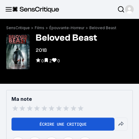
SensCritique
>
Films
>
Épouvante-Horreur
>
Beloved Beast
Beloved Beast
2018
0
2
0
Ma note
ÉCRIRE UNE CRITIQUE