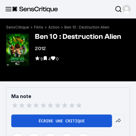
SensCritique
>
Films
>
Action
>
Ben 10 : Destruction Alien
Ben 10 : Destruction Alien
2012
9
4
0
Ma note
ÉCRIRE UNE CRITIQUE