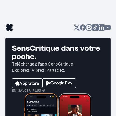
SensCritique dans votre
poche.
Téléchargez l’app SensCritique.
Explorez. Vibrez. Partagez.
EN SAVOIR PLUS