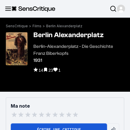
SensCritique
>
Films
>
Berlin Alexanderplatz
Berlin Alexanderplatz
Berlin-Alexanderplatz - Die Geschichte
Franz Biberkopfs
1931
14
23
1
Ma note
ÉCRIRE UNE CRITIQUE