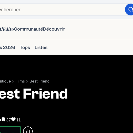
L'Édito
Communauté
Découvrir
ms 2026
Tops
Listes
itique
>
Films
>
Best Friend
est Friend
0
37
11