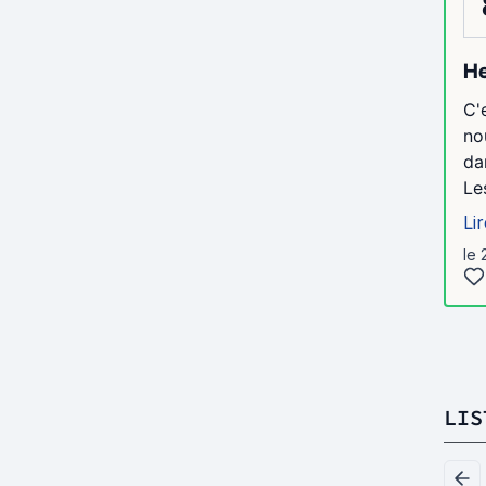
He
C'
no
da
Le
Lir
le 
LIS