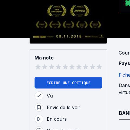
Cour
Ma note
Pays
Fich
ÉCRIRE UNE CRITIQUE
Dans 
virtu
Vu
Envie de le voir
BAN
En cours