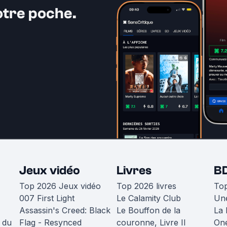
otre poche.
Jeux vidéo
Livres
B
Top 2026 Jeux vidéo
Top 2026 livres
To
007 First Light
Le Calamity Club
Une
Assassin's Creed: Black
Le Bouffon de la
La 
 du
Flag - Resynced
couronne, Livre II
One