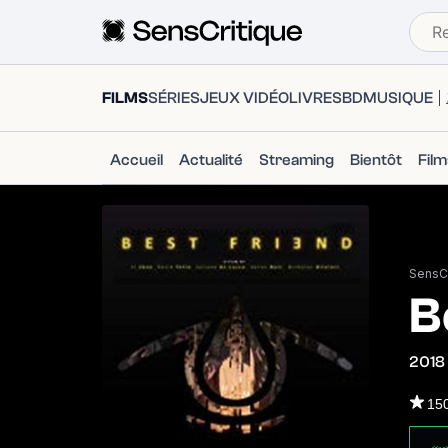
FILMS
SÉRIES
JEUX VIDÉO
LIVRES
BD
MUSIQUE
Accueil
Actualité
Streaming
Bientôt
Fil
SensCr
B
2018
15