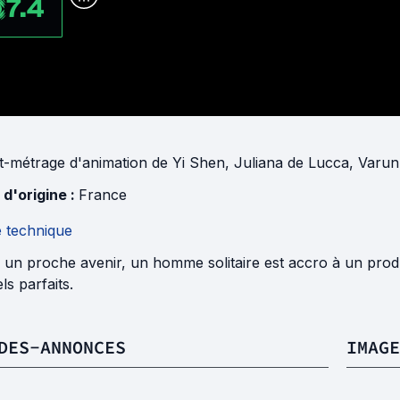
7.4
t-métrage d'animation
de
Yi Shen
,
Juliana de Lucca
,
Varun
 d'origine :
France
e technique
un proche avenir, un homme solitaire est accro à un produi
els parfaits.
DES-ANNONCES
IMAGE