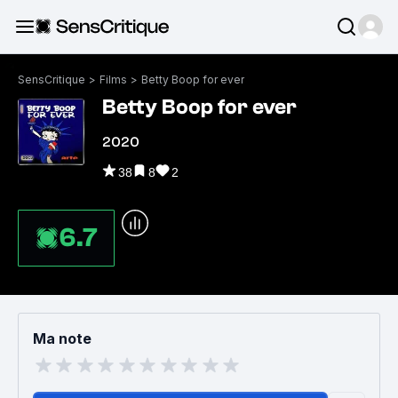
SensCritique
>
Films
>
Betty Boop for ever
Betty Boop for ever
2020
38
8
2
6.7
Ma note