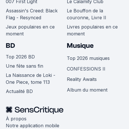
007 First Light
Le Calamity Club
Assassin's Creed: Black
Le Bouffon de la
Flag - Resynced
couronne, Livre II
Jeux populaires en ce
Livres populaires en ce
moment
moment
BD
Musique
Top 2026 BD
Top 2026 musiques
Une fête sans fin
CONFESSIONS II
La Naissance de Loki -
Reality Awaits
One Piece, tome 113
Album du moment
Actualité BD
À propos
Notre application mobile