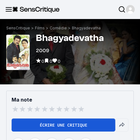
SensCritique
>
Films
>
Comédie
>
Bhagyadevatha
Bhagyadevatha
2009
0
0
0
Ma note
ÉCRIRE UNE CRITIQUE