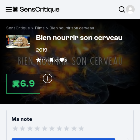
SensCritique
>
Films
>
Bien nourrir son cerveau
Bien nourrir son cerveau
2019
110
31
8
6.9
Ma note