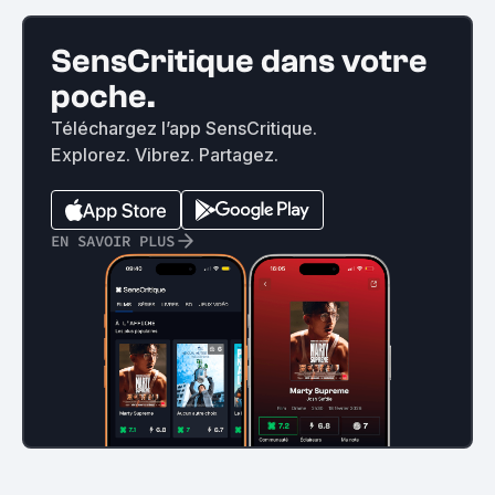
SensCritique dans votre
poche.
Téléchargez l’app SensCritique.
Explorez. Vibrez. Partagez.
EN SAVOIR PLUS