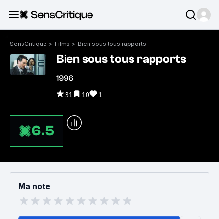
SensCritique
>
Films
>
Bien sous tous rapports
Bien sous tous rapports
1996
31
10
1
6.5
Ma note