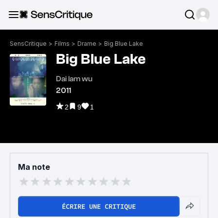
SensCritique
>
Films
>
Drame
>
Big Blue Lake
Big Blue Lake
Dai lam wu
2011
2
9
1
Ma note
ÉCRIRE UNE CRITIQUE