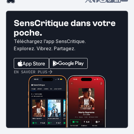
SensCritique dans votre
poche.
Téléchargez l’app SensCritique.
Explorez. Vibrez. Partagez.
EN SAVOIR PLUS